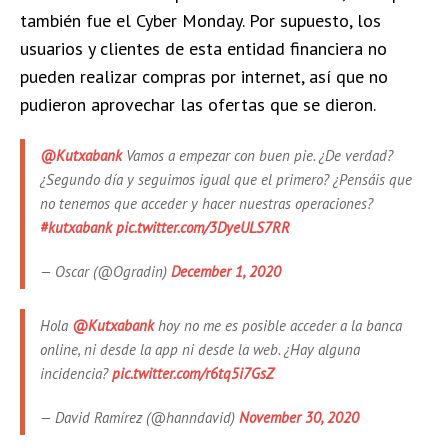
también fue el Cyber Monday. Por supuesto, los
usuarios y clientes de esta entidad financiera no
pueden realizar compras por internet, así que no
pudieron aprovechar las ofertas que se dieron.
@Kutxabank
Vamos a empezar con buen pie. ¿De verdad?
¿Segundo día y seguimos igual que el primero? ¿Pensáis que
no tenemos que acceder y hacer nuestras operaciones?
#kutxabank
pic.twitter.com/3DyeULS7RR
— Oscar (@Ogradin)
December 1, 2020
Hola
@Kutxabank
hoy no me es posible acceder a la banca
online, ni desde la app ni desde la web. ¿Hay alguna
incidencia?
pic.twitter.com/r6tq5i7GsZ
— David Ramírez (@hanndavid)
November 30, 2020