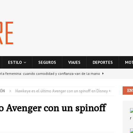
ESTILO
SEGUROS
VIAJES
DEPORTES
MO
ría femenina: cuando comodidad y confianza van de la mano
EN
IÓN
Hawkeye es el último Avenger con un spinoff en Disney +
ponsabilidad civil entre vecinos: ¿quién paga si hay daños en la
S
o Avenger con un spinoff
La nube como motor de crecimiento para empresas digitales