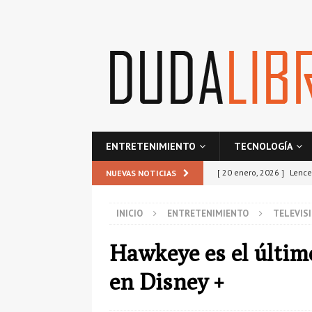
ENTRETENIMIENTO
TECNOLOGÍA
[ 20 enero, 2026 ]
Lence
NUEVAS NOTICIAS
ESTILO
INICIO
ENTRETENIMIENTO
TELEVIS
[ 21 octubre, 2025 ]
Res
comunidad?
SEGURO
Hawkeye es el últim
[ 25 septiembre, 2025 ]
en Disney +
TECNOLOGÍA