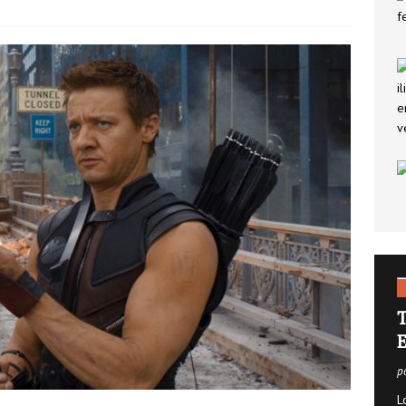
 lo que debes saber sobre el seguro de decesos
SEGUROS
nner: mucho más que un buscador de vuelos
PATROCINADOS
T
E
p
L