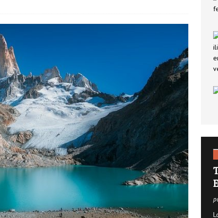
lo que debes saber sobre el seguro de decesos
SEGUROS
nner: mucho más que un buscador de vuelos
PATROCINADOS
T
E
p
L