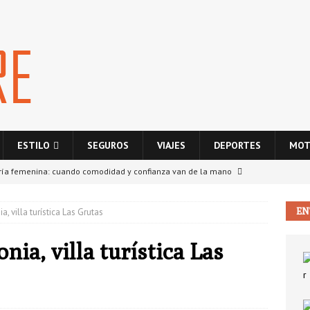
ESTILO
SEGUROS
VIAJES
DEPORTES
MOT
ría femenina: cuando comodidad y confianza van de la mano
EN
, villa turística Las Grutas
onsabilidad civil entre vecinos: ¿quién paga si hay daños en la
S
nia, villa turística Las
La nube como motor de crecimiento para empresas digitales