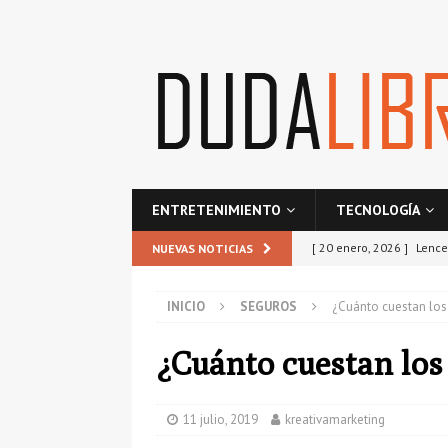
ENTRETENIMIENTO
TECNOLOGÍA
[ 20 enero, 2026 ]
Lence
NUEVAS NOTICIAS
ESTILO
INICIO
SEGUROS
¿Cuánto cuestan los
[ 21 octubre, 2025 ]
Res
comunidad?
SEGURO
¿Cuánto cuestan los
[ 25 septiembre, 2025 ]
TECNOLOGÍA
11 julio, 2019
kreativamarketing