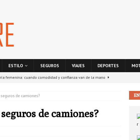
ESTILO
SEGUROS
VIAJES
DEPORTES
MO
ría femenina: cuando comodidad y confianza van de la mano
EN
 seguros de camiones?
ponsabilidad civil entre vecinos: ¿quién paga si hay daños en la
S
 seguros de camiones?
La nube como motor de crecimiento para empresas digitales