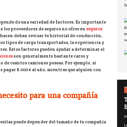
 lo que debes saber sobre el seguro de decesos
SEGUROS
nner: mucho más que un buscador de vuelos
PATROCINADOS
depende de una variedad de factores. Es importante
 de los proveedores de seguros no ofrecen
seguros
lo hacen deban revisar tu historial de conducción,
los tipos de carga transportados, la experiencia y
res. Estos factores pueden ayudar a determinar el
miones
son generalmente bastante caros y
 de cuántos camiones poseas. Por ejemplo, si
 pagar 8.000 € al año, mientras que alguien con
necesito para una compañía
T
E
p
cesitas puede depender del tamaño de tu compañía
L