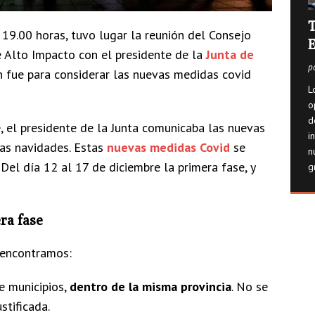
T
 19.00 horas, tuvo lugar la reunión del Consejo
E
e Alto Impacto con el presidente de la
Junta de
p
ón fue para considerar las nuevas medidas covid
L
o
d
el presidente de la Junta comunicaba las nuevas
i
as navidades. Estas
nuevas medidas Covid
se
n
. Del día 12 al 17 de diciembre la primera fase, y
g
ra fase
 encontramos:
e municipios,
dentro de la misma provincia
. No se
stificada.