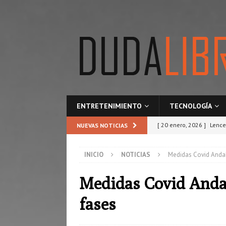
ENTRETENIMIENTO
TECNOLOGÍA
[ 20 enero, 2026 ]
Lence
NUEVAS NOTICIAS
ESTILO
INICIO
NOTICIAS
Medidas Covid Andal
[ 21 octubre, 2025 ]
Res
comunidad?
SEGURO
Medidas Covid Anda
[ 25 septiembre, 2025 ]
fases
TECNOLOGÍA