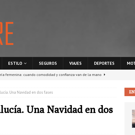
ESTILO
SEGUROS
VIAJES
DEPORTES
MO
ría femenina: cuando comodidad y confianza van de la mano
EN
ucía. Una Navidad en dos fases
ponsabilidad civil entre vecinos: ¿quién paga si hay daños en la
S
lucía. Una Navidad en dos
La nube como motor de crecimiento para empresas digitales