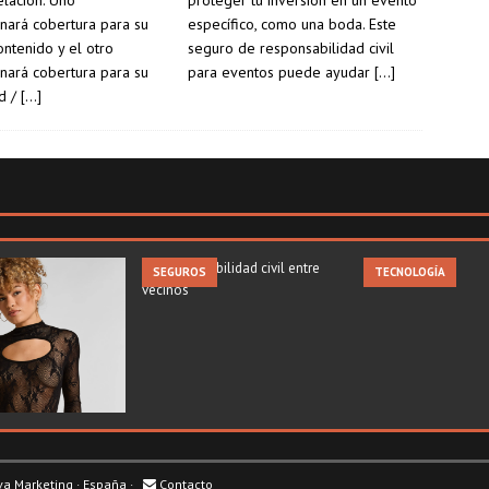
elación. Uno
proteger tu inversión en un evento
nará cobertura para su
específico, como una boda. Este
ontenido y el otro
seguro de responsabilidad civil
nará cobertura para su
para eventos puede ayudar
[…]
d /
[…]
SEGUROS
TECNOLOGÍA
va Marketing
· España ·
Contacto