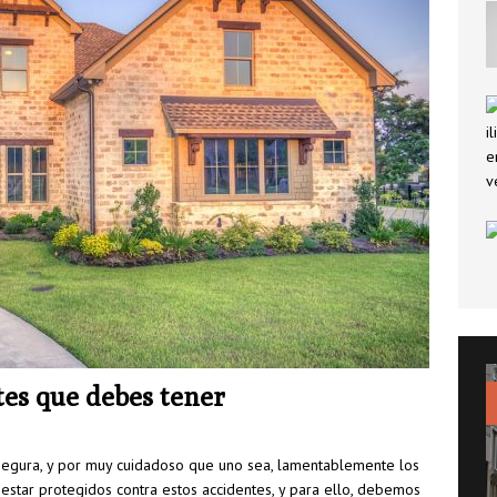
 lo que debes saber sobre el seguro de decesos
SEGUROS
nner: mucho más que un buscador de vuelos
PATROCINADOS
es que debes tener
 segura, y por muy cuidadoso que uno sea, lamentablemente los
estar protegidos contra estos accidentes, y para ello, debemos