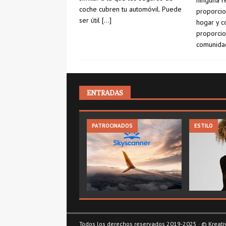
ninguna r
coche cubren tu automóvil. Puede
proporcio
ser útil
[…]
hogar y c
proporcio
comunida
ENTRADAS
PATROCINADOS
ESTILO
Todos los derechos reservados 2019-2025 · ©
Kreati