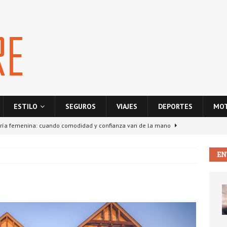
ESTILO
SEGUROS
VIAJES
DEPORTES
MO
ría femenina: cuando comodidad y confianza van de la mano
EN
ponsabilidad civil entre vecinos: ¿quién paga si hay daños en la
S
La nube como motor de crecimiento para empresas digitales